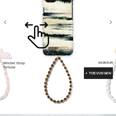
34.99
EUR
Wristlet Strap
Tortoise
+
TOEVOEGEN