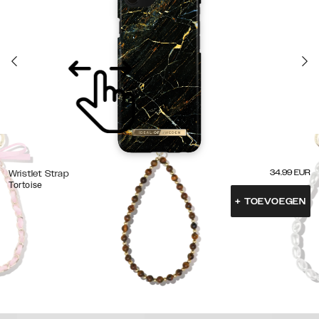
34.99
EUR
Wristlet Strap
Tortoise
+
TOEVOEGEN