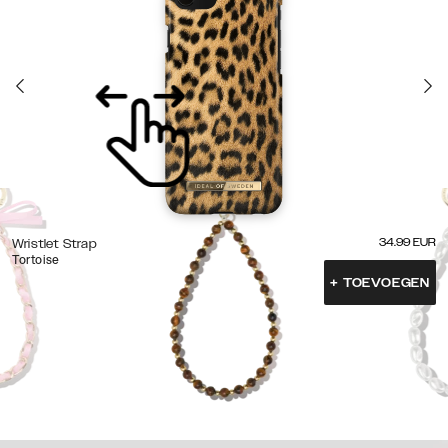
34.99
EUR
Wristlet Strap
Tortoise
+
TOEVOEGEN