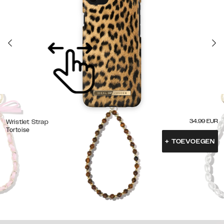
34.99
EUR
Wristlet Strap
Tortoise
+
TOEVOEGEN