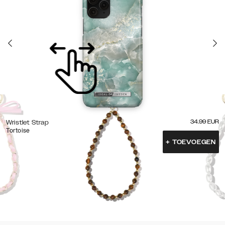
34.99
EUR
Wristlet Strap
Tortoise
+
TOEVOEGEN