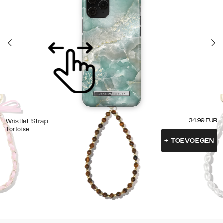
34.99
EUR
Wristlet Strap
Tortoise
+
TOEVOEGEN