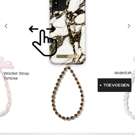
34.99
EUR
Wristlet Strap
Tortoise
+
TOEVOEGEN