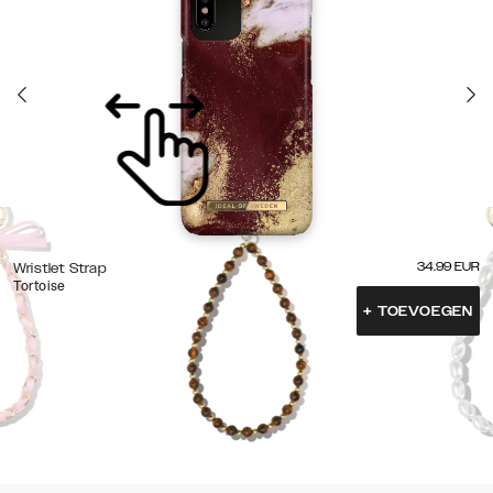
34.99
EUR
Wristlet Strap
Tortoise
+
TOEVOEGEN