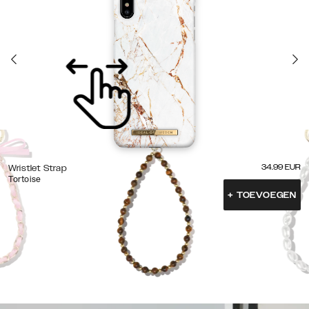
34.99
EUR
Wristlet Strap
Tortoise
+
TOEVOEGEN