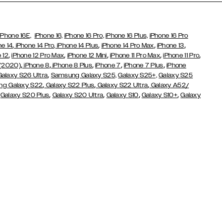
iPhone 16E,
iPhone 16,
iPhone 16 Pro,
iPhone 16 Plus,
iPhone 16 Pro
,
,
,
,
ne 14
iPhone 14 Pro,
iPhone 14 Plus
iPhone 14 Pro Max
iPhone 13
,
,
,
,
,
 12
iPhone 12 Pro Max
iPhone 12 Mini
iPhone 11 Pro Max
iPhone 11 Pro
,
,
,
,
,
 (2020)
iPhone 8
iPhone 8 Plus
iPhone 7
iPhone 7 Plus
iPhone
,
Galaxy S26 Ultra
Samsung Galaxy S25,
Galaxy S25+,
Galaxy S25
,
,
,
g Galaxy S22
Galaxy S22 Plus
Galaxy S22 Ultra
Galaxy A52/
,
,
,
,
,
Galaxy S20 Plus
Galaxy S20 Ultra
Galaxy S10
Galaxy S10+
Galaxy