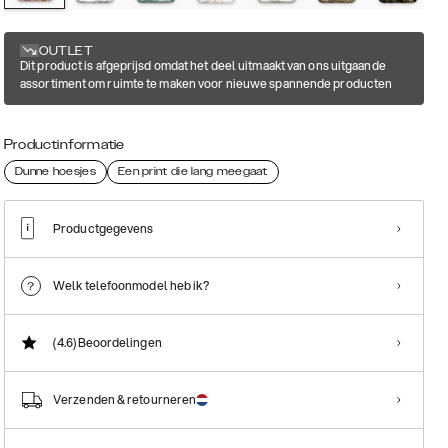
OUTLET
Dit product is afgeprijsd omdat het deel uitmaakt van ons uitgaande
assortiment om ruimte te maken voor nieuwe spannende producten
Productinformatie
Dunne hoesjes
Een print die lang meegaat
Productgegevens
Welk telefoonmodel heb ik?
(4.6)
Beoordelingen
Verzenden & retourneren