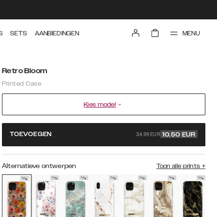
MENU
S
SETS
AANBIEDINGEN
Retro Bloom
Printed Case
Kies model
34.99 EUR
TOEVOEGEN
10.50
EUR
Alternatieve ontwerpen
Toon alle prints
+