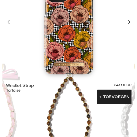
Wristlet Strap
34.99
EUR
Tortoise
+
TOEVOEGEN