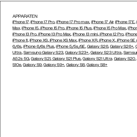
APPARATEN
,
,
,
iPhone 17,
iPhone 17 Pro
iPhone 17 Pro max
iPhone 17 Air,
iPhone 17E
,
,
,
,
Max,
iPhone 15
iPhone 15 Pro
iPhone 15 Plus
iPhone 15 Pro Max
iPho
,
,
,
,
iPhone 13 Pro
iPhone 13 Pro Max
iPhone 13 mini
iPhone 12 Pro
iPhone
,
,
,
,
,
iPhone 11
iPhone XS
iPhone XS Max
iPhone XR
iPhone X
iPhone SE
,
,
,
,
,
6/6s
iPhone 6/6s Plus
iPhone 5/5s/SE
Galaxy S26
Galaxy S26+
,
,
,
,
Ultra
Samsung Galaxy S23
Galaxy S23+
Galaxy S23 Ultra
Samsun
,
,
,
A52s 5G
Galaxy S21
Galaxy S21 Plus
Galaxy S21 Ultra,
Galaxy S20
,
,
,
,
S10e
Galaxy S9
Galaxy S9+
Galaxy S8
Galaxy S8+