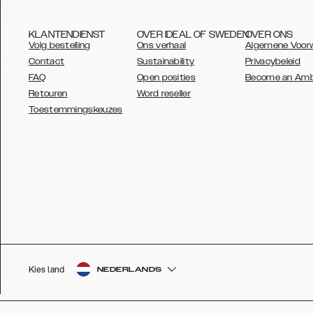
KLANTENDIENST
OVER IDEAL OF SWEDEN
OVER ONS
Volg bestelling
Ons verhaal
Algemene Voor
Contact
Sustainability
Privacybeleid
FAQ
Open posities
Become an Am
Retouren
Word reseller
AUSTRALIA
Toestemmingskeuzes
AUSTRIA
BELGIUM
CANADA
DANSK
DEUTSCH
ESPAÑOL
Kies land
NEDERLANDS
EU