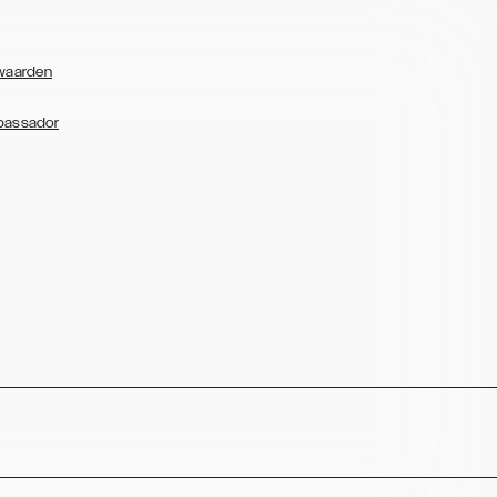
waarden
bassador