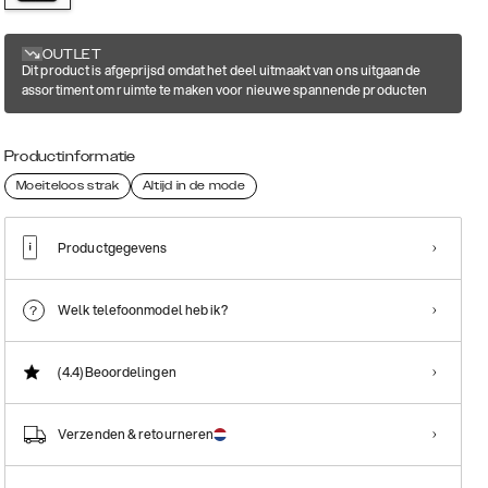
OUTLET
Dit product is afgeprijsd omdat het deel uitmaakt van ons uitgaande
assortiment om ruimte te maken voor nieuwe spannende producten
Productinformatie
Moeiteloos strak
Altijd in de mode
Productgegevens
Welk telefoonmodel heb ik?
(4.4)
Beoordelingen
Verzenden & retourneren