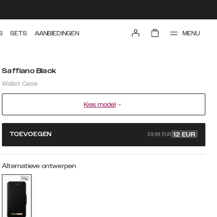
MENU
S
SETS
AANBIEDINGEN
Saffiano Black
Wallet Case
Kies model
39.99 EUR
TOEVOEGEN
12
EUR
Alternatieve ontwerpen