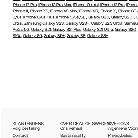
,
,
,
,
iPhone 13 Pro
iPhone 13 Pro Max
iPhone 13 mini
iPhone 12 Pro
iPhone
,
,
,
,
,
iPhone 11
iPhone XS
iPhone XS Max
iPhone XR
iPhone X
iPhone SE
,
,
,
,
,
6/6s
iPhone 6/6s Plus
iPhone 5/5s/SE
Galaxy S26
Galaxy S26+
,
,
,
,
Ultra
Samsung Galaxy S23
Galaxy S23+
Galaxy S23 Ultra
Samsun
,
,
,
A52s 5G
Galaxy S21
Galaxy S21 Plus
Galaxy S21 Ultra,
Galaxy S20
,
,
,
,
S10e
Galaxy S9
Galaxy S9+
Galaxy S8
Galaxy S8+
KLANTENDIENST
OVER IDEAL OF SWEDEN
OVER ONS
Volg bestelling
Ons verhaal
Algemene Voor
Contact
Sustainability
Privacybeleid