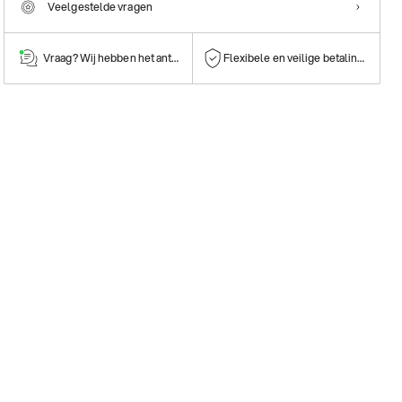
Veelgestelde vragen
Vraag? Wij hebben het antwoord!
Flexibele en veilige betalingen