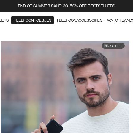
END OF SUMMER SALE: 30-50% OFF BESTSELLERS
LERS
TELEFOONHOESJES
TELEFOONACCESSOIRES
WATCH BAND
OUTLET