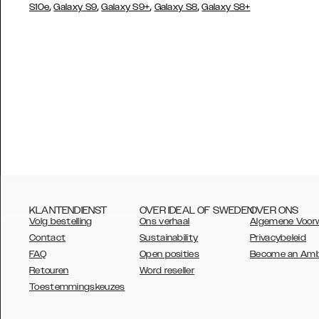
,
,
,
,
S10e
Galaxy S9
Galaxy S9+
Galaxy S8
Galaxy S8+
KLANTENDIENST
OVER IDEAL OF SWEDEN
OVER ONS
Volg bestelling
Ons verhaal
Algemene Voor
Contact
Sustainability
Privacybeleid
FAQ
Open posities
Become an Am
Retouren
Word reseller
AUSTRALIA
Toestemmingskeuzes
AUSTRIA