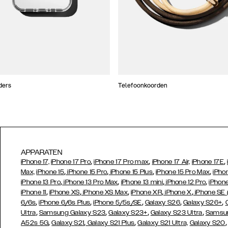
ders
Telefoonkoorden
APPARATEN
,
,
,
iPhone 17,
iPhone 17 Pro
iPhone 17 Pro max
iPhone 17 Air,
iPhone 17E
,
,
,
,
Max,
iPhone 15
iPhone 15 Pro
iPhone 15 Plus
iPhone 15 Pro Max
iPho
,
,
,
,
iPhone 13 Pro
iPhone 13 Pro Max
iPhone 13 mini
iPhone 12 Pro
iPhone
,
,
,
,
,
iPhone 11
iPhone XS
iPhone XS Max
iPhone XR
iPhone X
iPhone SE
,
,
,
,
,
6/6s
iPhone 6/6s Plus
iPhone 5/5s/SE
Galaxy S26
Galaxy S26+
,
,
,
,
Ultra
Samsung Galaxy S23
Galaxy S23+
Galaxy S23 Ultra
Samsun
,
,
,
A52s 5G
Galaxy S21
Galaxy S21 Plus
Galaxy S21 Ultra,
Galaxy S20