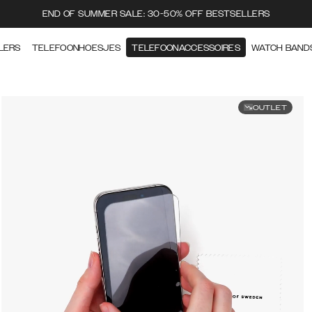
END OF SUMMER SALE: 30-50% OFF BESTSELLERS
LERS
TELEFOONHOESJES
TELEFOONACCESSOIRES
WATCH BAND
OUTLET