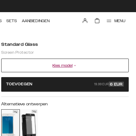
MENU
S
SETS
AANBIEDINGEN
Standard Glass
Screen Protector
Kies model
19.99 EUR
TOEVOEGEN
6
EUR
Alternatieve ontwerpen