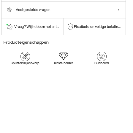
Veelgestelde vragen
Vraag? Wij hebben het antwoord!
Flexibele en veilige betalingen
Producteigenschappen
Splintervrij ontwerp
Kristalhelder
Bubbelvrij