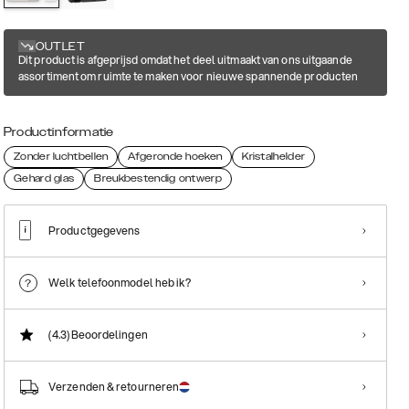
OUTLET
Dit product is afgeprijsd omdat het deel uitmaakt van ons uitgaande
assortiment om ruimte te maken voor nieuwe spannende producten
Productinformatie
Zonder luchtbellen
Afgeronde hoeken
Kristalhelder
Gehard glas
Breukbestendig ontwerp
Productgegevens
Welk telefoonmodel heb ik?
(4.3)
Beoordelingen
Verzenden & retourneren