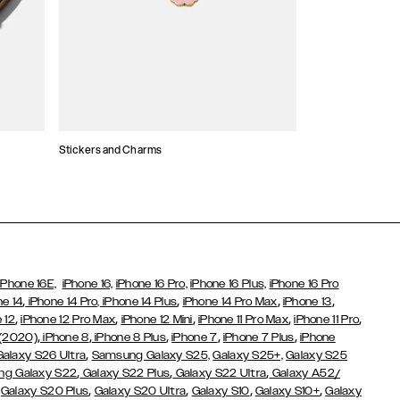
Stickers and Charms
Kaarthouders
iPhone 16E,
iPhone 16,
iPhone 16 Pro,
iPhone 16 Plus,
iPhone 16 Pro
,
,
,
,
ne 14
iPhone 14 Pro,
iPhone 14 Plus
iPhone 14 Pro Max
iPhone 13
,
,
,
,
,
 12
iPhone 12 Pro Max
iPhone 12 Mini
iPhone 11 Pro Max
iPhone 11 Pro
,
,
,
,
,
 (2020)
iPhone 8
iPhone 8 Plus
iPhone 7
iPhone 7 Plus
iPhone
,
Galaxy S26 Ultra
Samsung Galaxy S25,
Galaxy S25+,
Galaxy S25
,
,
,
g Galaxy S22
Galaxy S22 Plus
Galaxy S22 Ultra
Galaxy A52/
,
,
,
,
,
Galaxy S20 Plus
Galaxy S20 Ultra
Galaxy S10
Galaxy S10+
Galaxy