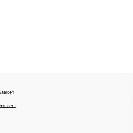
waarden
bassador