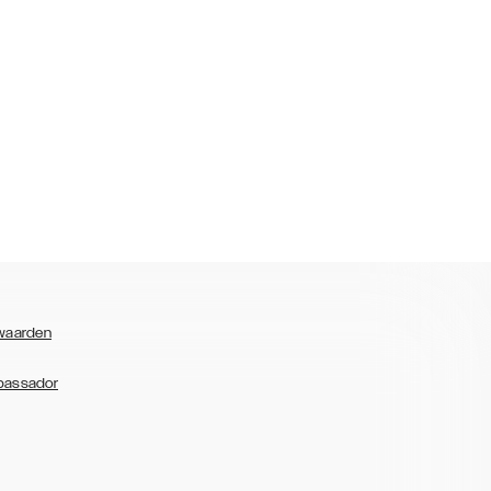
waarden
bassador