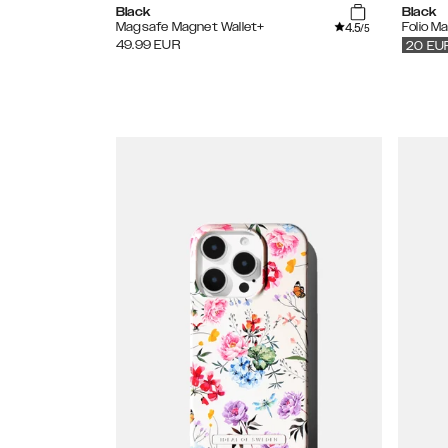
Black
Black
4.5
Magsafe Magnet Wallet+
Folio M
/5
49.99
EUR
20
EU