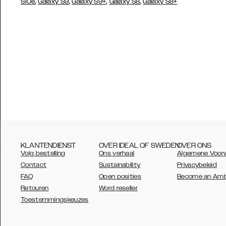
,
,
,
,
S10e
Galaxy S9
Galaxy S9+
Galaxy S8
Galaxy S8+
KLANTENDIENST
OVER IDEAL OF SWEDEN
OVER ONS
Volg bestelling
Ons verhaal
Algemene Voor
Contact
Sustainability
Privacybeleid
FAQ
Open posities
Become an Am
Retouren
Word reseller
AUSTRALIA
Toestemmingskeuzes
AUSTRIA