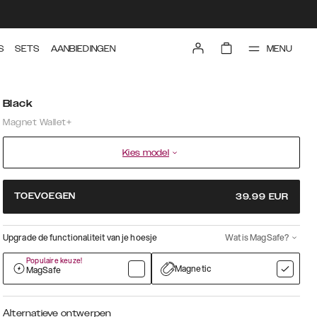
MENU
S
SETS
AANBIEDINGEN
Black
Magnet Wallet+
Kies model
TOEVOEGEN
39.99
EUR
Upgrade de functionaliteit van je hoesje
Wat is MagSafe?
Populaire keuze!
Magnetic
MagSafe
Alternatieve ontwerpen