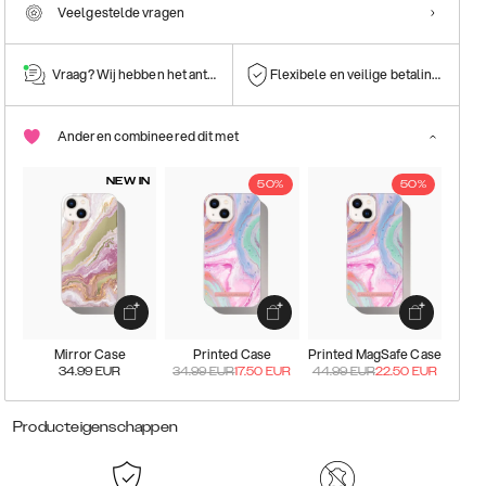
Veelgestelde vragen
Vraag? Wij hebben het antwoord!
Flexibele en veilige betalingen
Anderen combineered dit met
NEW IN
50%
50%
Mirror Case
Printed Case
Printed MagSafe Case
34.99
EUR
34.99
EUR
17.50
EUR
44.99
EUR
22.50
EUR
Producteigenschappen