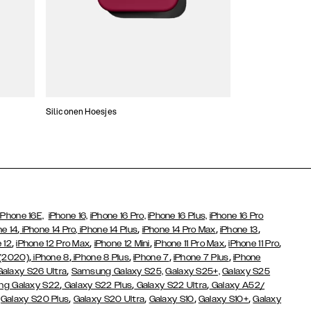
Siliconen Hoesjes
Dunne hoesjes
iPhone 16E,
iPhone 16,
iPhone 16 Pro,
iPhone 16 Plus,
iPhone 16 Pro
,
,
,
,
ne 14
iPhone 14 Pro,
iPhone 14 Plus
iPhone 14 Pro Max
iPhone 13
,
,
,
,
,
 12
iPhone 12 Pro Max
iPhone 12 Mini
iPhone 11 Pro Max
iPhone 11 Pro
,
,
,
,
,
 (2020)
iPhone 8
iPhone 8 Plus
iPhone 7
iPhone 7 Plus
iPhone
,
Galaxy S26 Ultra
Samsung Galaxy S25,
Galaxy S25+,
Galaxy S25
,
,
,
g Galaxy S22
Galaxy S22 Plus
Galaxy S22 Ultra
Galaxy A52/
,
,
,
,
,
Galaxy S20 Plus
Galaxy S20 Ultra
Galaxy S10
Galaxy S10+
Galaxy