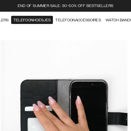
END OF SUMMER SALE: 30-50% OFF BESTSELLERS
LERS
TELEFOONHOESJES
TELEFOONACCESSOIRES
WATCH BAND