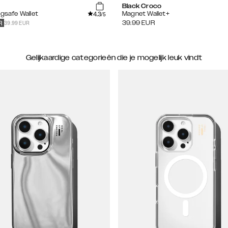
Black Croco
4.3
agsafe Wallet
Magnet Wallet+
/5
39.99 EUR
39.99
EUR
R
Gelijkaardige categorieën die je mogelijk leuk vindt