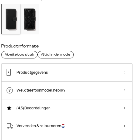
Productinformatie
Moeiteloos strak
Altijd in de mode
Productgegevens
Welk telefoonmodel heb ik?
(4.5)
Beoordelingen
Verzenden & retourneren