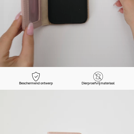
Beschermend ontwerp
Dierproefvrij materiaal