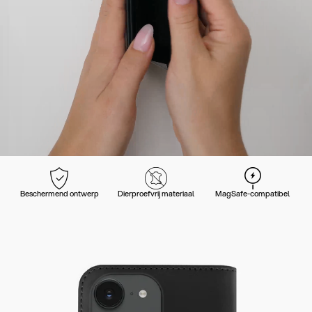
Beschermend ontwerp
Dierproefvrij materiaal
MagSafe-compatibel