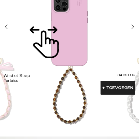
34.99
EUR
Wristlet Strap
Tortoise
+
TOEVOEGEN