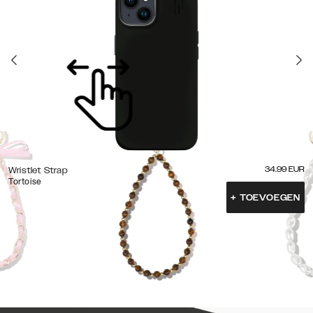
34.99
EUR
Wristlet Strap
Tortoise
+
TOEVOEGEN