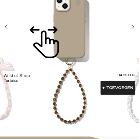
34.99
EUR
Wristlet Strap
Tortoise
+
TOEVOEGEN