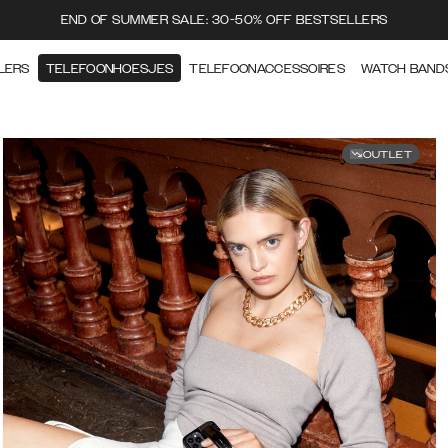
END OF SUMMER SALE: 30-50% OFF BESTSELLERS
LERS
TELEFOONHOESJES
TELEFOONACCESSOIRES
WATCH BAND
OUTLET