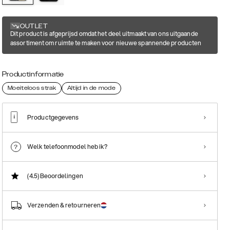
OUTLET
Dit product is afgeprijsd omdat het deel uitmaakt van ons uitgaande
assortiment om ruimte te maken voor nieuwe spannende producten
Productinformatie
Moeiteloos strak
Altijd in de mode
Productgegevens
Welk telefoonmodel heb ik?
(4.5)
Beoordelingen
Verzenden & retourneren