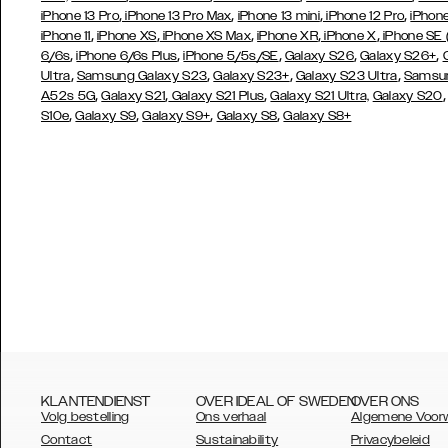
,
,
,
,
iPhone 13 Pro
iPhone 13 Pro Max
iPhone 13 mini
iPhone 12 Pro
iPhone
,
,
,
,
,
iPhone 11
iPhone XS
iPhone XS Max
iPhone XR
iPhone X
iPhone SE
,
,
,
,
,
6/6s
iPhone 6/6s Plus
iPhone 5/5s/SE
Galaxy S26
Galaxy S26+
,
,
,
,
Ultra
Samsung Galaxy S23
Galaxy S23+
Galaxy S23 Ultra
Samsun
,
,
,
A52s 5G
Galaxy S21
Galaxy S21 Plus
Galaxy S21 Ultra,
Galaxy S20
,
,
,
,
S10e
Galaxy S9
Galaxy S9+
Galaxy S8
Galaxy S8+
KLANTENDIENST
OVER IDEAL OF SWEDEN
OVER ONS
Volg bestelling
Ons verhaal
Algemene Voor
Contact
Sustainability
Privacybeleid