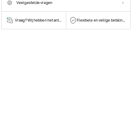
Veelgestelde vragen
Vraag? Wij hebben het antwoord!
Flexibele en veilige betalingen