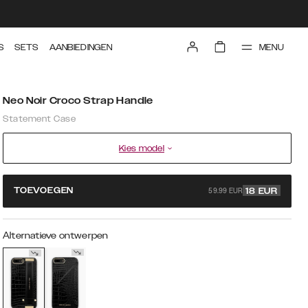
MENU
S
SETS
AANBIEDINGEN
Neo Noir Croco Strap Handle
Statement Case
Kies model
59.99 EUR
TOEVOEGEN
18
EUR
Alternatieve ontwerpen