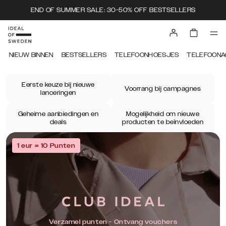
END OF SUMMER SALE: 30-50% OFF BESTSELLERS
NIEUW BINNEN
BESTSELLERS
TELEFOONHOESJES
TELEFOONA
Eerste keuze bij nieuwe
Voorrang bij campagnes
lanceringen
Geheime aanbiedingen en
Mogelijkheid om nieuwe
deals
producten te beïnvloeden
1 eur = 10 Punten
Verzamel punten - Ontvang vouchers