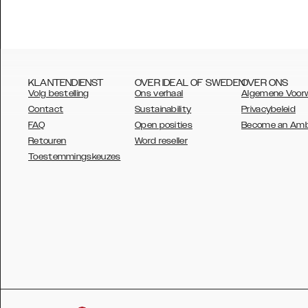
KLANTENDIENST
OVER IDEAL OF SWEDEN
OVER ONS
Volg bestelling
Ons verhaal
Algemene Voor
Contact
Sustainability
Privacybeleid
FAQ
Open posities
Become an Am
Retouren
Word reseller
AUSTRALIA
Toestemmingskeuzes
AUSTRIA
BELGIUM
CANADA
DANSK
DEUTSCH