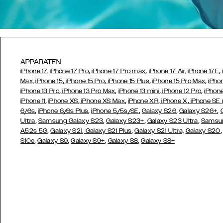
APPARATEN
,
,
,
iPhone 17,
iPhone 17 Pro
iPhone 17 Pro max
iPhone 17 Air,
iPhone 17E
,
,
,
,
Max,
iPhone 15
iPhone 15 Pro
iPhone 15 Plus
iPhone 15 Pro Max
iPho
,
,
,
,
iPhone 13 Pro
iPhone 13 Pro Max
iPhone 13 mini
iPhone 12 Pro
iPhone
,
,
,
,
,
iPhone 11
iPhone XS
iPhone XS Max
iPhone XR
iPhone X
iPhone SE
,
,
,
,
,
6/6s
iPhone 6/6s Plus
iPhone 5/5s/SE
Galaxy S26
Galaxy S26+
,
,
,
,
Ultra
Samsung Galaxy S23
Galaxy S23+
Galaxy S23 Ultra
Samsun
,
,
,
A52s 5G
Galaxy S21
Galaxy S21 Plus
Galaxy S21 Ultra,
Galaxy S20
,
,
,
,
S10e
Galaxy S9
Galaxy S9+
Galaxy S8
Galaxy S8+