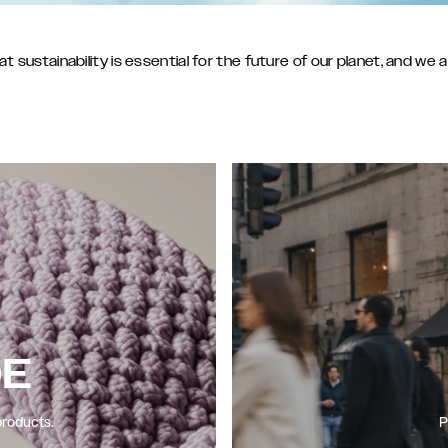
sustainability is essential for the future of our planet, and we 
DE
products.
P