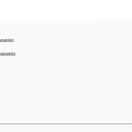
waarden
bassador