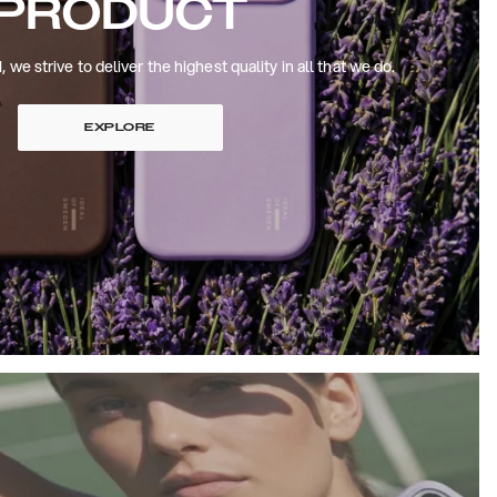
PRODUCT
 strive to deliver the highest quality in all that we do.
EXPLORE