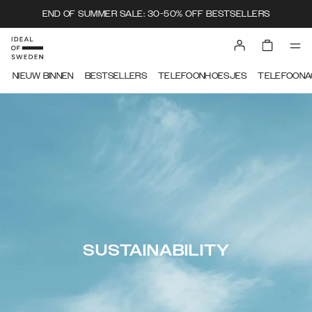
END OF SUMMER SALE: 30-50% OFF BESTSELLERS
NIEUW BINNEN
BESTSELLERS
TELEFOONHOESJES
TELEFOONA
SUSTAINABILITY