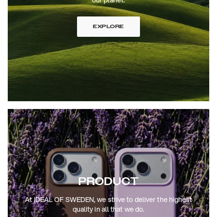
EXPLORE
PRODUCT
At IDEAL OF SWEDEN, we strive to deliver the highest
quality in all that we do.