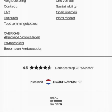
Volg bestelling
Ons verhaal
Contact
Sustainability
FAQ
Open posities
Retouren
Word reseller
Toestemmingskeuzes
OVER ONS
Algemene Voorwaarden
Privacybeleid
Become an Ambassador
4.5
Gebaseerd op 23755 beoordelingen
Kies land
NEDERLANDS