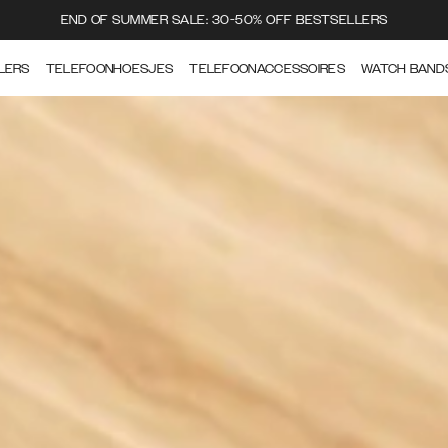
END OF SUMMER SALE: 30-50% OFF BESTSELLERS
LERS
TELEFOONHOESJES
TELEFOONACCESSOIRES
WATCH BAND