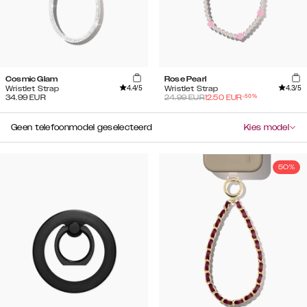
Cosmic Glam
Rose Pearl
4.4
/5
4.3
/5
Wristlet Strap
Wristlet Strap
-
50
%
34.99
EUR
24.99
EUR
12.50
EUR
Geen telefoonmodel geselecteerd
Kies model
50%