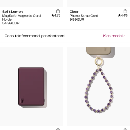
Soft Lemon
Clear
4.1
/5
4.4
/5
MagSafe Magnetic Card
Phone Strap Card
Holder
9.99
EUR
34.99
EUR
Geen telefoonmodel geselecteerd
Kies model