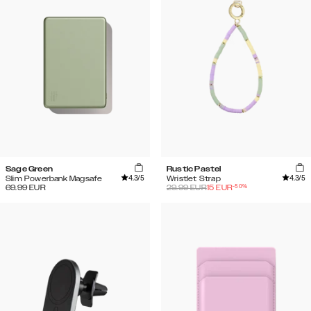
Sage Green
Rustic Pastel
4.3
/5
4.3
/5
Slim Powerbank Magsafe
Wristlet Strap
-
50
%
69.99
EUR
29.99
EUR
15
EUR