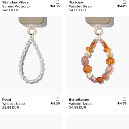
Standard Glass
Tortoise
4.3
/5
4.4
/5
Screen Protector
Wristlet Strap
24.99
EUR
34.99
EUR
Pearl
Boho Beads
4.3
/5
4.3
/5
Wristlet Strap
Wristlet Strap
29.99
EUR
34.99
EUR