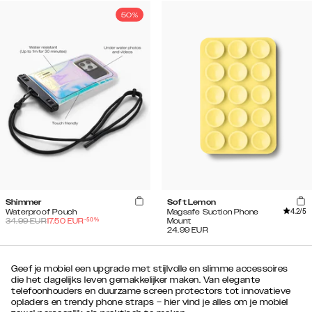
50%
Shimmer
Soft Lemon
4.2
/5
Waterproof Pouch
Magsafe Suction Phone
-
50
%
34.99
EUR
17.50
EUR
Mount
24.99
EUR
Geef je mobiel een upgrade met stijlvolle en slimme accessoires
die het dagelijks leven gemakkelijker maken. Van elegante
telefoonhouders en duurzame screen protectors tot innovatieve
opladers en trendy phone straps – hier vind je alles om je mobiel