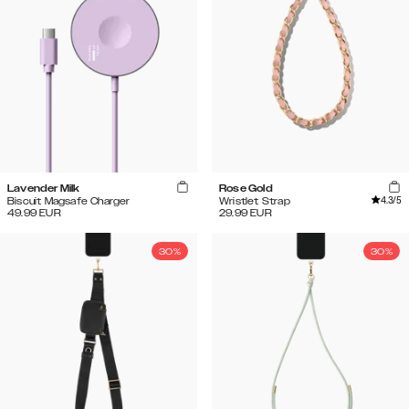
Lavender Milk
Rose Gold
4.3
/5
Biscuit Magsafe Charger
Wristlet Strap
49.99
EUR
29.99
EUR
30%
30%