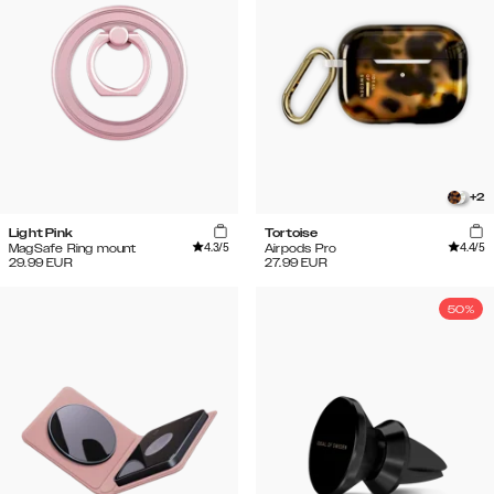
+
2
Light Pink
Tortoise
4.3
/5
4.4
/5
MagSafe Ring mount
Airpods Pro
29.99
EUR
27.99
EUR
50%