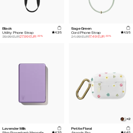
Black
Sage Green
4.3
/5
4.5
/5
Utility Phone Strap
Cord Phone Strap
-
30
%
-
30
%
39.99
EUR
27.99
EUR
24.99
EUR
17.49
EUR
+
2
Lavender Milk
Petite Floral
4.3
/5
4.4
/5
Slim Powerbank Magsafe
Airpods Pro