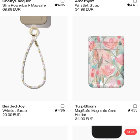
Cherry Lacquer
Amethyst
4.3
/5
4.4
/5
Slim Powerbank Magsafe
Wristlet Strap
69.99
EUR
34.99
EUR
Beaded Joy
Tulip Bloom
4.3
/5
4.1
/5
Wristlet Strap
MagSafe Magnetic Card
29.99
EUR
Holder
34.99
EUR
50%