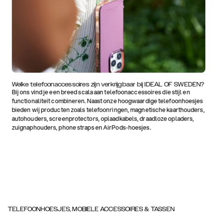
Welke telefoonaccessoires zijn verkrijgbaar bij IDEAL OF SWEDEN?
Bij ons vind je een breed scala aan telefoonaccessoires die stijl en
functionaliteit combineren. Naast onze hoogwaardige telefoonhoesjes
bieden wij producten zoals telefoonringen, magnetische kaarthouders,
autohouders, screenprotectors, oplaadkabels, draadloze opladers,
zuignaphouders, phone straps en AirPods-hoesjes.
TELEFOONHOESJES, MOBIELE ACCESSOIRES & TASSEN