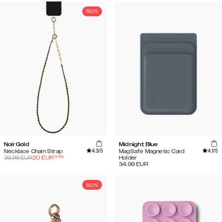
50%
Noir Gold
Midnight Blue
4.3
/5
4.1
/5
Necklace Chain Strap
MagSafe Magnetic Card
-
50
%
39.99
EUR
20
EUR
Holder
34.99
EUR
50%