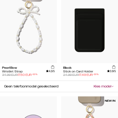
Pearl Bow
Black
4.3
/5
3.9
/5
Wristlet Strap
Stick on Card Holder
-
50
%
-
30
%
34.99
EUR
17.50
EUR
24.99
EUR
17.49
EUR
Geen telefoonmodel geselecteerd
Kies model
NEW IN