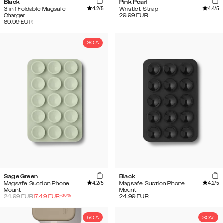
Black
Pink Pearl
4.2
/5
4.4
/5
3 in 1 Foldable Magsafe
Wristlet Strap
Charger
29.99
EUR
69.99
EUR
30%
Sage Green
Black
4.2
/5
4.2
/5
Magsafe Suction Phone
Magsafe Suction Phone
Mount
Mount
-
30
%
24.99
EUR
17.49
EUR
24.99
EUR
50%
30%