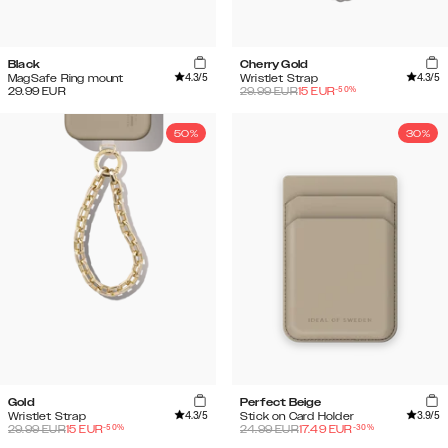
Black
Cherry Gold
4.3
/5
4.3
/5
MagSafe Ring mount
Wristlet Strap
-
50
%
29.99
EUR
29.99
EUR
15
EUR
50%
30%
Gold
Perfect Beige
4.3
/5
3.9
/5
Wristlet Strap
Stick on Card Holder
-
50
%
-
30
%
29.99
EUR
15
EUR
24.99
EUR
17.49
EUR