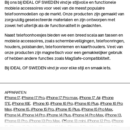
Bij ons bij IDEAL OF SWEDEN vind je stijlvolle en functionele
mobiele accessoires voor veel van de meest populaire
telefoonmodellen op de markt. Onze producten zijn gemaakt van
zorgvuldig geselecteerde materialen en zijn ontworpen met
zowel het uiterlijk als de functionaliteit in gedachten.
Naast telefoonhoesjes bieden we een breed scala aan tassen en
mobiele accessoires, zoals schermbeveiligingen, telefoonringen,
houders, polsbanden, telefoonriemen en kaarthouders. Veel van
onze producten zijn magnetisch voor een gemakkelijker gebruik
of hebben andere functies zoals MagSafe-compatibiliteit.
Bij IDEAL OF SWEDEN vind je voor elke stijl en smaak iets.
APPARATEN
,
,
iPhone 17,
iPhone 17 Pro
iPhone 17 Pro max
iPhone 17 Air,
iPhone
,
17E
iPhone 16E,
iPhone 16,
iPhone 16 Pro,
iPhone 16 Plus,
iPhone 16 Pro
,
,
,
,
Max,
iPhone 15
iPhone 15 Pro
iPhone 15 Plus
iPhone 15 Pro Max
,
,
,
,
iPhone 14
iPhone 14 Pro,
iPhone 14 Plus
iPhone 14 Pro Max
iPhone 13
,
,
,
,
iPhone 13 Pro
iPhone 13 Pro Max
iPhone 13 mini
iPhone 12 Pro
iPhone
,
,
,
,
,
12
iPhone 12 Pro Max
iPhone 12 Mini
iPhone 11 Pro Max
iPhone 11 Pro