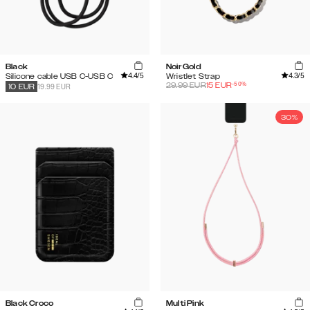
Black
Noir Gold
4.4
/5
4.3
/5
Silicone cable USB C-USB C
Wristlet Strap
-
50
%
29.99
EUR
15
EUR
19.99 EUR
10
EUR
30%
Black Croco
Multi Pink