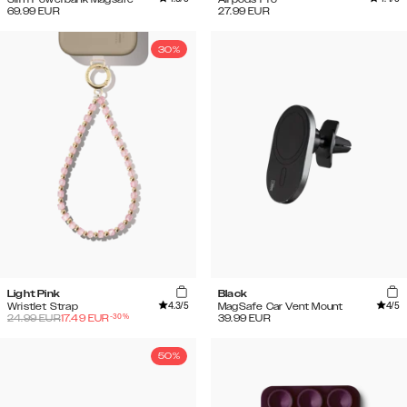
69.99
EUR
27.99
EUR
30%
Light Pink
Black
4.3
/5
4
/5
Wristlet Strap
MagSafe Car Vent Mount
-
30
%
24.99
EUR
17.49
EUR
39.99
EUR
50%