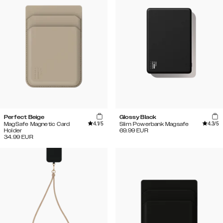
Perfect Beige
Glossy Black
4.1
/5
4.3
/5
MagSafe Magnetic Card
Slim Powerbank Magsafe
Holder
69.99
EUR
34.99
EUR