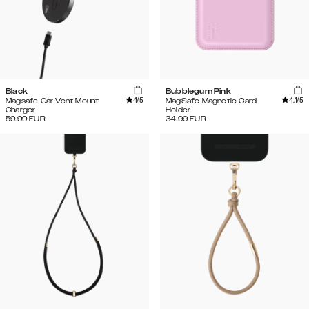
Black
Bubblegum Pink
4
/5
4.1
/5
Magsafe Car Vent Mount
MagSafe Magnetic Card
Charger
Holder
59.99
EUR
34.99
EUR