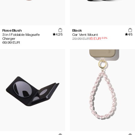
Rose Blush
Black
4.2
/5
4
/5
3 in 1 Foldable Magsafe
Car Vent Mount
-
50
%
Charger
29.99
EUR
15
EUR
69.99
EUR