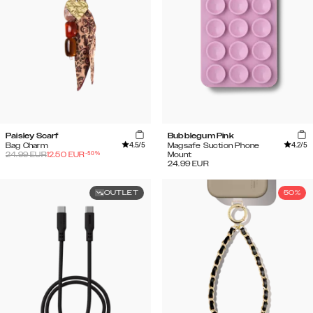
Paisley Scarf
Bubblegum Pink
4.5
/5
4.2
/5
Bag Charm
Magsafe Suction Phone
-
50
%
24.99
EUR
12.50
EUR
Mount
24.99
EUR
OUTLET
50%