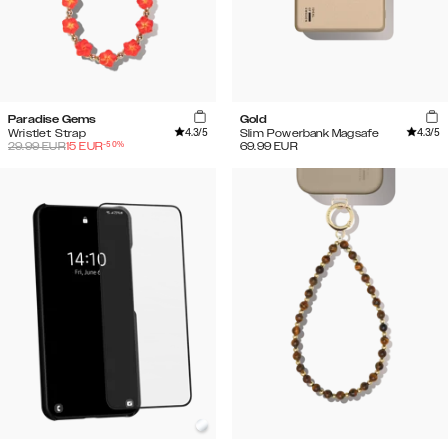
Paradise Gems
Gold
4.3
/5
4.3
/5
Wristlet Strap
Slim Powerbank Magsafe
-
50
%
29.99
EUR
15
EUR
69.99
EUR