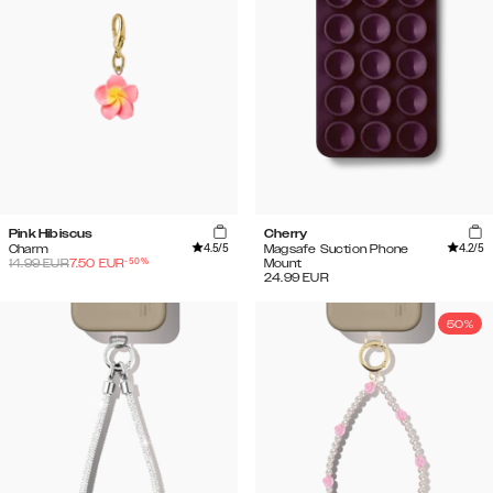
Pink Hibiscus
Cherry
4.5
/5
4.2
/5
Charm
Magsafe Suction Phone
-
50
%
14.99
EUR
7.50
EUR
Mount
24.99
EUR
50%