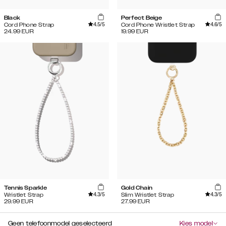
Black
Perfect Beige
4.5
/5
4.6
/5
Cord Phone Strap
Cord Phone Wristlet Strap
24.99
EUR
19.99
EUR
Tennis Sparkle
Gold Chain
4.3
/5
4.3
/5
Wristlet Strap
Slim Wristlet Strap
29.99
EUR
27.99
EUR
Geen telefoonmodel geselecteerd
Kies model