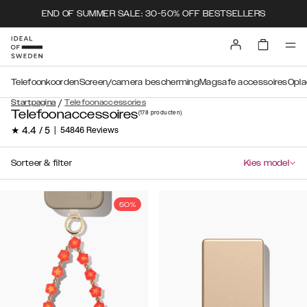
END OF SUMMER SALE: 30-50% OFF BESTSELLERS
Telefoonkoorden
Screen/camera bescherming
Magsafe accessoires
Opla
/
Startpagina
Telefoonaccessories
Telefoonaccessoires
(178
producten
)
★ 4.4 / 5
|
54846 Reviews
Sorteer & filter
Kies model
50%