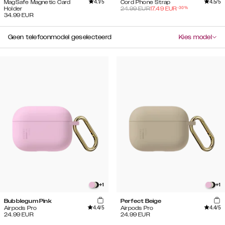
4.1
/5
4.5
/5
MagSafe Magnetic Card
Cord Phone Strap
-
30
%
Holder
24.99
EUR
17.49
EUR
34.99
EUR
Geen telefoonmodel geselecteerd
Kies model
+
1
+
1
Bubblegum Pink
Perfect Beige
4.4
/5
4.4
/5
Airpods Pro
Airpods Pro
24.99
EUR
24.99
EUR