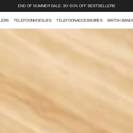
END OF SUMMER SALE: 30-50% OFF BESTSELLERS
LERS
TELEFOONHOESJES
TELEFOONACCESSOIRES
WATCH BAND