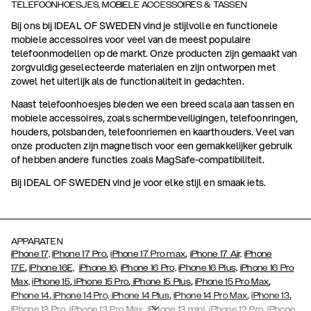
TELEFOONHOESJES, MOBIELE ACCESSOIRES & TASSEN
Bij ons bij IDEAL OF SWEDEN vind je stijlvolle en functionele
mobiele accessoires voor veel van de meest populaire
telefoonmodellen op de markt. Onze producten zijn gemaakt van
zorgvuldig geselecteerde materialen en zijn ontworpen met
zowel het uiterlijk als de functionaliteit in gedachten.
Naast telefoonhoesjes bieden we een breed scala aan tassen en
mobiele accessoires, zoals schermbeveiligingen, telefoonringen,
houders, polsbanden, telefoonriemen en kaarthouders. Veel van
onze producten zijn magnetisch voor een gemakkelijker gebruik
of hebben andere functies zoals MagSafe-compatibiliteit.
Bij IDEAL OF SWEDEN vind je voor elke stijl en smaak iets.
APPARATEN
,
,
iPhone 17,
iPhone 17 Pro
iPhone 17 Pro max
iPhone 17 Air,
iPhone
,
17E
iPhone 16E,
iPhone 16,
iPhone 16 Pro,
iPhone 16 Plus,
iPhone 16 Pro
,
,
,
,
Max,
iPhone 15
iPhone 15 Pro
iPhone 15 Plus
iPhone 15 Pro Max
,
,
,
,
iPhone 14
iPhone 14 Pro,
iPhone 14 Plus
iPhone 14 Pro Max
iPhone 13
,
,
,
,
iPhone 13 Pro
iPhone 13 Pro Max
iPhone 13 mini
iPhone 12 Pro
iPhone