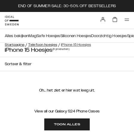
END OF SUMMER SALE: 30-50% OFF BESTSELLERS
Alles bekijken
MagSafe Hoesjes
Siliconen Hoesjes
Doorzichtig Hoesjes
Spi
/
/
Startpagina
Telefoon hoesjes
iPhone 15 Hoesjes
iPhone 15 Hoesjes
(0
producten
)
Sorteer & filter
Oh... het ziet er hier wat leeg uit.
View all our Galaxy S24 Phone Cases
TOON ALLES