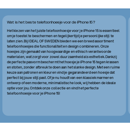
Wat is het beste telefoonhoesje voor de iPhone 15?
Het kiezen van het juiste telefoonhoesje voor je iPhone 15 is essentieel
om je toestel te beschermen en tegelijkertijd je persoonlijke stijl te
laten zien. Bij IDEAL OF SWEDEN bieden we een breed assortiment
telefoonhoesjes die functionaliteit en design combineren. Onze
hoesjes zijn gemaakt van hoogwaardige en ethisch verantwoorde
materialen, wat zorgt voor zowel duurzaamheid als esthetiek. Dankzij
de perfecte pasvorm beschermt het hoesje je iPhone 15 tegen krassen
en stoten, zonder afbreuk te doen aan het slanke design. Met een ruime
keuze aan patronen en kleuren vind je gegarandeerd een hoesje dat
perfect bij jouw stijl past. Of je nu houdt van een klassiek marmeren
ontwerp of een moderne, minimalistische look, wij hebben de ideale
optie voor jou. Ontdek onze collectie en vind het perfecte
telefoonhoesje voor je iPhone 15!