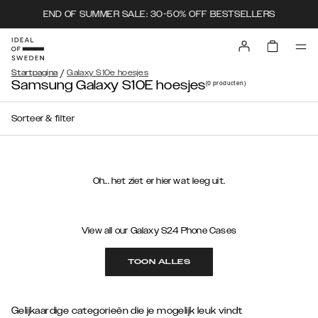
END OF SUMMER SALE: 30-50% OFF BESTSELLERS
/
Startpagina
Galaxy S10e hoesjes
Samsung Galaxy S10E hoesjes
(0
producten
)
Sorteer & filter
Oh... het ziet er hier wat leeg uit.
View all our Galaxy S24 Phone Cases
TOON ALLES
Gelijkaardige categorieën die je mogelijk leuk vindt