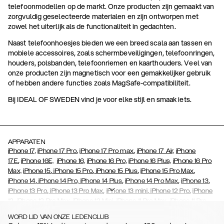
telefoonmodellen op de markt. Onze producten zijn gemaakt van
zorgvuldig geselecteerde materialen en zijn ontworpen met
zowel het uiterlijk als de functionaliteit in gedachten.
Naast telefoonhoesjes bieden we een breed scala aan tassen en
mobiele accessoires, zoals schermbeveiligingen, telefoonringen,
houders, polsbanden, telefoonriemen en kaarthouders. Veel van
onze producten zijn magnetisch voor een gemakkelijker gebruik
of hebben andere functies zoals MagSafe-compatibiliteit.
Bij IDEAL OF SWEDEN vind je voor elke stijl en smaak iets.
APPARATEN
,
,
iPhone 17,
iPhone 17 Pro
iPhone 17 Pro max
iPhone 17 Air,
iPhone
,
17E
iPhone 16E,
iPhone 16,
iPhone 16 Pro,
iPhone 16 Plus,
iPhone 16 Pro
,
,
,
,
Max,
iPhone 15
iPhone 15 Pro
iPhone 15 Plus
iPhone 15 Pro Max
,
,
,
,
iPhone 14
iPhone 14 Pro,
iPhone 14 Plus
iPhone 14 Pro Max
iPhone 13
,
,
,
,
iPhone 13 Pro
iPhone 13 Pro Max
iPhone 13 mini
iPhone 12 Pro
iPhone
,
,
,
,
,
12
iPhone 12 Pro Max
iPhone 12 Mini
iPhone 11 Pro Max
iPhone 11 Pro
,
,
,
,
,
iPhone 11
iPhone XS
iPhone XS Max
iPhone XR
iPhone X
iPhone SE
WORD LID VAN ONZE LEDENCLUB
,
,
,
,
,
,
(2020)
iPhone 8
iPhone 8 Plus
iPhone 7
iPhone 7 Plus
iPhone 6/6s