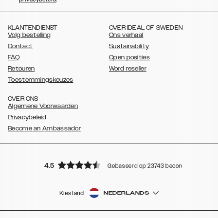
,
,
,
,
,
S20 Plus
Galaxy S20 Ultra
Galaxy S10
Galaxy S10+
Galaxy S10e
,
,
,
Galaxy S9
Galaxy S9+
Galaxy S8
Galaxy S8+
KLANTENDIENST
OVER IDEAL OF SWEDEN
Volg bestelling
Ons verhaal
Contact
Sustainability
FAQ
Open posities
Retouren
Word reseller
Toestemmingskeuzes
OVER ONS
Algemene Voorwaarden
Privacybeleid
Become an Ambassador
4.5
Gebaseerd op 23743 beoordelingen
Kies land
NEDERLANDS