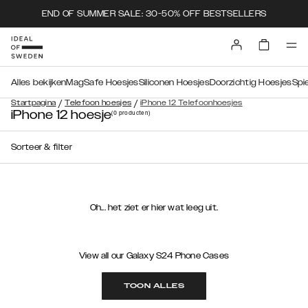
END OF SUMMER SALE: 30-50% OFF BESTSELLERS
Alles bekijken
MagSafe Hoesjes
Siliconen Hoesjes
Doorzichtig Hoesjes
Spi
/
/
Startpagina
Telefoon hoesjes
iPhone 12 Telefoonhoesjes
iPhone 12 hoesje
(0
producten
)
Sorteer & filter
Oh... het ziet er hier wat leeg uit.
View all our Galaxy S24 Phone Cases
TOON ALLES