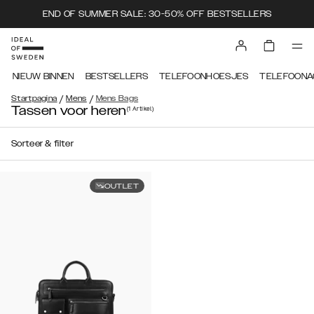
END OF SUMMER SALE: 30-50% OFF BESTSELLERS
NIEUW BINNEN
BESTSELLERS
TELEFOONHOESJES
TELEFOONA
/
/
Startpagina
Mens
Mens Bags
Tassen voor heren
(1
Artikel
)
Sorteer & filter
OUTLET