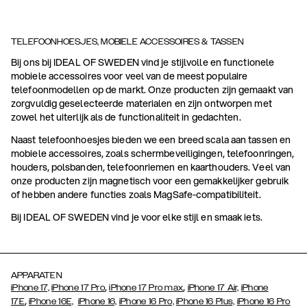
TELEFOONHOESJES, MOBIELE ACCESSOIRES & TASSEN
Bij ons bij IDEAL OF SWEDEN vind je stijlvolle en functionele
mobiele accessoires voor veel van de meest populaire
telefoonmodellen op de markt. Onze producten zijn gemaakt van
zorgvuldig geselecteerde materialen en zijn ontworpen met
zowel het uiterlijk als de functionaliteit in gedachten.
Naast telefoonhoesjes bieden we een breed scala aan tassen en
mobiele accessoires, zoals schermbeveiligingen, telefoonringen,
houders, polsbanden, telefoonriemen en kaarthouders. Veel van
onze producten zijn magnetisch voor een gemakkelijker gebruik
of hebben andere functies zoals MagSafe-compatibiliteit.
Bij IDEAL OF SWEDEN vind je voor elke stijl en smaak iets.
APPARATEN
,
,
iPhone 17,
iPhone 17 Pro
iPhone 17 Pro max
iPhone 17 Air,
iPhone
,
17E
iPhone 16E,
iPhone 16,
iPhone 16 Pro,
iPhone 16 Plus,
iPhone 16 Pro