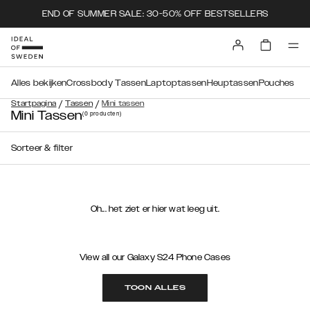
END OF SUMMER SALE: 30-50% OFF BESTSELLERS
Alles bekijken
Crossbody Tassen
Laptoptassen
Heuptassen
Pouches
/
/
Startpagina
Tassen
Mini tassen
Mini Tassen
(0
producten
)
Sorteer & filter
Oh... het ziet er hier wat leeg uit.
View all our Galaxy S24 Phone Cases
TOON ALLES