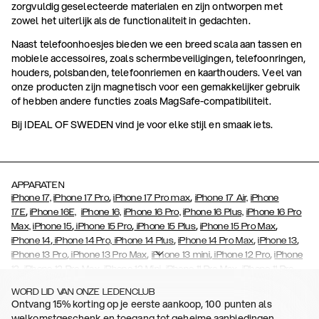
zorgvuldig geselecteerde materialen en zijn ontworpen met
zowel het uiterlijk als de functionaliteit in gedachten.
Naast telefoonhoesjes bieden we een breed scala aan tassen en
mobiele accessoires, zoals schermbeveiligingen, telefoonringen,
houders, polsbanden, telefoonriemen en kaarthouders. Veel van
onze producten zijn magnetisch voor een gemakkelijker gebruik
of hebben andere functies zoals MagSafe-compatibiliteit.
Bij IDEAL OF SWEDEN vind je voor elke stijl en smaak iets.
APPARATEN
,
,
iPhone 17,
iPhone 17 Pro
iPhone 17 Pro max
iPhone 17 Air,
iPhone
,
17E
iPhone 16E,
iPhone 16,
iPhone 16 Pro,
iPhone 16 Plus,
iPhone 16 Pro
,
,
,
,
Max,
iPhone 15
iPhone 15 Pro
iPhone 15 Plus
iPhone 15 Pro Max
,
,
,
,
iPhone 14
iPhone 14 Pro,
iPhone 14 Plus
iPhone 14 Pro Max
iPhone 13
,
,
,
,
iPhone 13 Pro
iPhone 13 Pro Max
iPhone 13 mini
iPhone 12 Pro
iPhone
,
,
,
,
,
12
iPhone 12 Pro Max
iPhone 12 Mini
iPhone 11 Pro Max
iPhone 11 Pro
,
,
,
,
,
iPhone 11
iPhone XS
iPhone XS Max
iPhone XR
iPhone X
iPhone SE
WORD LID VAN ONZE LEDENCLUB
,
,
,
,
,
,
(2020)
iPhone 8
iPhone 8 Plus
iPhone 7
iPhone 7 Plus
iPhone 6/6s
Ontvang 15% korting op je eerste aankoop, 100 punten als
,
,
,
,
iPhone 6/6s Plus
iPhone 5/5s/SE
Galaxy S26
Galaxy S26+
Galaxy
welkomstgeschenk en toegang tot geheime aanbiedingen.