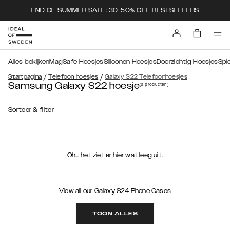
END OF SUMMER SALE: 30-50% OFF BESTSELLERS
Alles bekijken
MagSafe Hoesjes
Siliconen Hoesjes
Doorzichtig Hoesjes
Spi
/
/
Startpagina
Telefoon hoesjes
Galaxy S22 Telefoonhoesjes
Samsung Galaxy S22 hoesje
(0
producten
)
Sorteer & filter
Oh... het ziet er hier wat leeg uit.
View all our Galaxy S24 Phone Cases
TOON ALLES