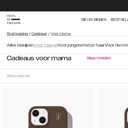
NIEUW BINNEN
BESTSEL
Startpagina
/
Cadeaus
/
Voor mama
Alles bekijken
Voor mama
Voor jongeren
Voor haar
Voor hem
V
Cadeaus voor mama
Kies model
266
producten
Soort
Sorteer op:
Aanbevolen