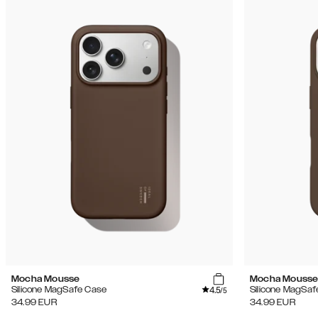
Mocha Mousse
Mocha Mouss
4.5
Silicone MagSafe Case
Silicone MagSaf
/5
34.99
EUR
34.99
EUR