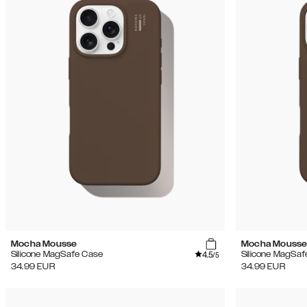
Mocha Mousse
Mocha Mouss
4.5
Silicone MagSafe Case
Silicone MagSaf
/5
34.99
EUR
34.99
EUR