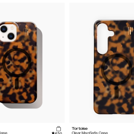
Tortoise
4.5
Case
Clear MagSafe Case
/5