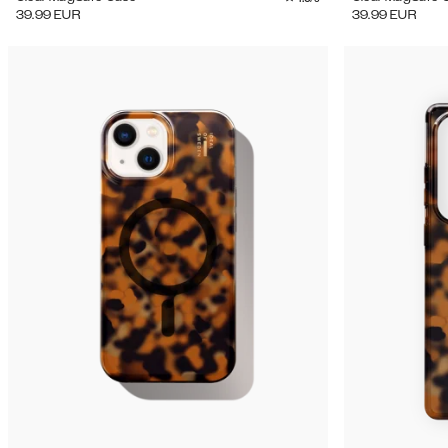
39.99
EUR
39.99
EUR