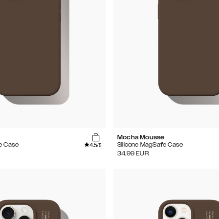
e
Mocha Mousse
4.5
e Case
Silicone MagSafe Case
/5
34.99
EUR