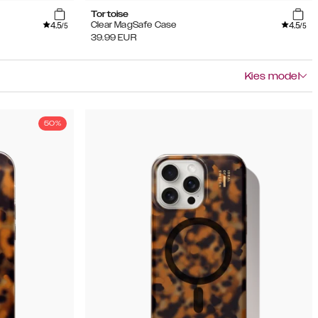
Tortoise
4.5
4.5
Clear MagSafe Case
/5
/5
39.99
EUR
Kies model
50%