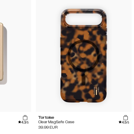
Tortoise
4.3
4.5
Clear MagSafe Case
/5
/5
39.99
EUR