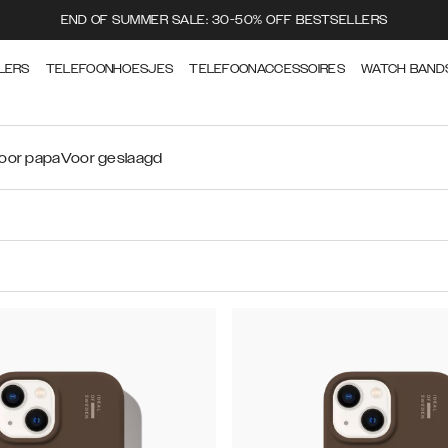
END OF SUMMER SALE: 30-50% OFF BESTSELLERS
LERS
TELEFOONHOESJES
TELEFOONACCESSOIRES
WATCH BAND
oor papa
Voor geslaagd