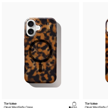
Tortoise
Tortoise
4.5
Clear MagSafe Case
Clear MagSafe 
/5