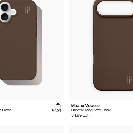
e
Mocha Mousse
4.5
e Case
Silicone MagSafe Case
/5
34.99
EUR