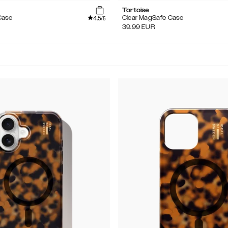
Tortoise
4.5
Case
Clear MagSafe Case
/5
39.99
EUR