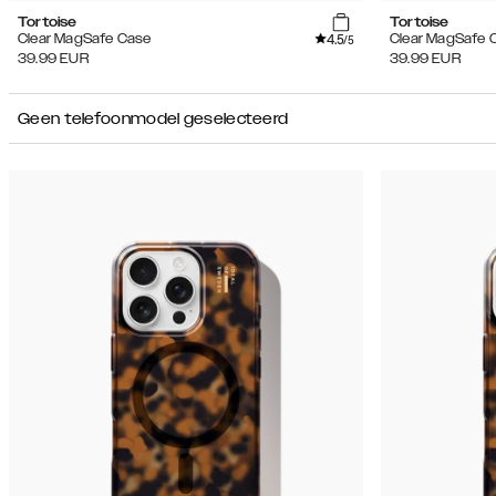
Tortoise
Tortoise
4.5
Clear MagSafe Case
Clear MagSafe 
/5
39.99
EUR
39.99
EUR
Geen telefoonmodel geselecteerd