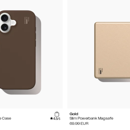
e
Gold
4.5
e Case
Slim Powerbank Magsafe
/5
69.99
EUR