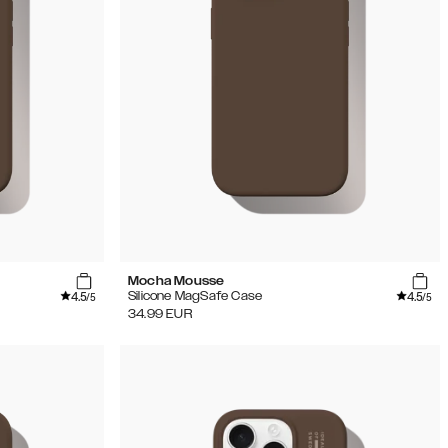
Mocha Mousse
4.5
4.5
Silicone MagSafe Case
/5
/5
34.99
EUR