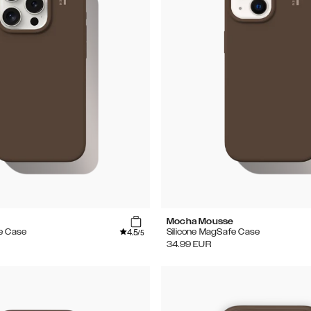
e
Mocha Mousse
4.5
e Case
Silicone MagSafe Case
/5
34.99
EUR