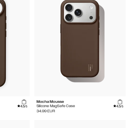
Mocha Mousse
4.5
4.5
Silicone MagSafe Case
/5
/5
34.99
EUR