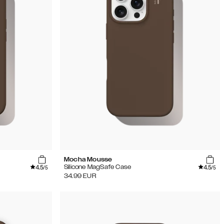
Mocha Mousse
4.5
4.5
Silicone MagSafe Case
/5
/5
34.99
EUR