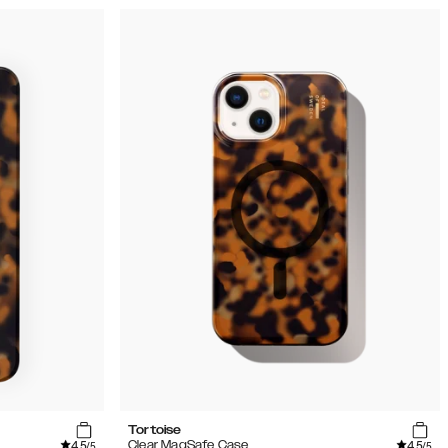
Tortoise
4.5
4.5
Clear MagSafe Case
/5
/5