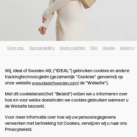
Over ons
Sustainability
Open posities
FAQ
Guides
Algemen
Wij, Ideal of Sweden AB, ("
IDEAL
") gebruiken cookies en andere
trackingtechnologieën (gezamenlijk "
Cookies
" genoemd) op
onze website
( de "
Website
").
www.idealofsweden.com
Met dit cookiebeleid (het "
Beleid
") willen we u informeren over
hoe en voor welke doeleinden we cookies gebruiken wanneer u
de Website bezoekt.
Voor meer informatie over hoe wij uw persoonsgegevens
verwerken met betrekking tot Cookies, verwijzen wij u naar ons
Privacybeleid.