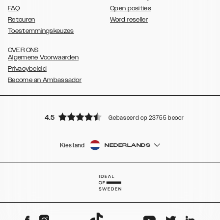
FAQ
Open posities
Retouren
Word reseller
Toestemmingskeuzes
OVER ONS
Algemene Voorwaarden
Privacybeleid
Become an Ambassador
4.5
Gebaseerd op 23755 beoordelingen
Kies land
NEDERLANDS