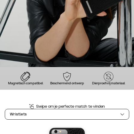
Magnetisch compatibel
Beschermend ontwerp
Dierproefvrij materiaal
Swipe om je perfecte match te vinden
Wristlets