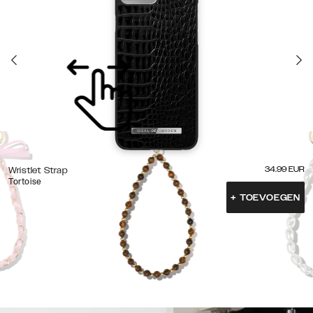
34.99
EUR
Wristlet Strap
Tortoise
+
TOEVOEGEN