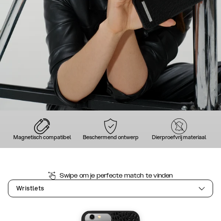
Magnetisch compatibel
Beschermend ontwerp
Dierproefvrij materiaal
Swipe om je perfecte match te vinden
Wristlets