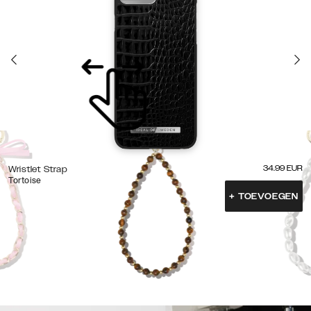
34.99
EUR
Wristlet Strap
Tortoise
+
TOEVOEGEN