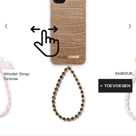
34.99
EUR
Wristlet Strap
Tortoise
+
TOEVOEGEN