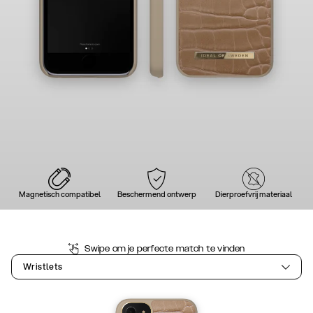
Magnetisch compatibel
Beschermend ontwerp
Dierproefvrij materiaal
Swipe om je perfecte match te vinden
Wristlets