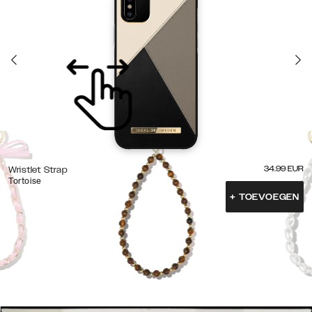
34.99
EUR
Wristlet Strap
Tortoise
+
TOEVOEGEN