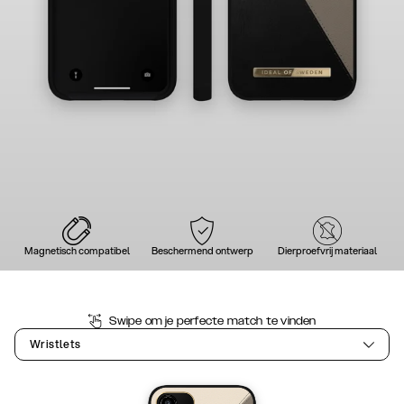
Magnetisch compatibel
Beschermend ontwerp
Dierproefvrij materiaal
Swipe om je perfecte match te vinden
Wristlets