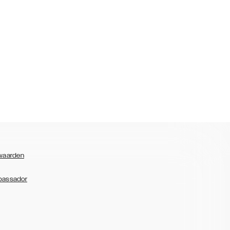
waarden
bassador