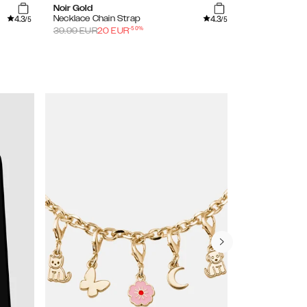
Noir Gold
Perfect Beig
4.3
4.3
Necklace Chain Strap
Cord Phone S
/5
/5
-
50
%
39.99
EUR
20
EUR
24.99
EUR