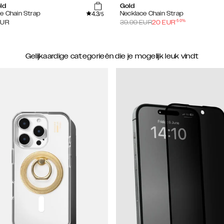
ld
Gold
4.3
e Chain Strap
Necklace Chain Strap
/5
-
50
%
EUR
39.99
EUR
20
EUR
Gelijkaardige categorieën die je mogelijk leuk vindt