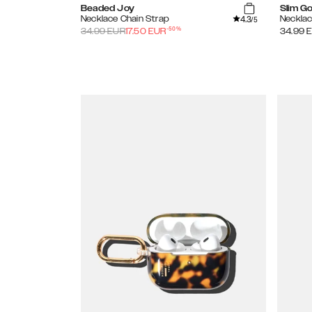
Beaded Joy
Slim Go
4.3
Necklace Chain Strap
Necklac
/5
-
50
%
34.99
EUR
17.50
EUR
34.99