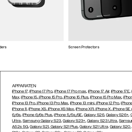
ders
Screen Protectors
APPARATEN
,
,
,
iPhone 17,
iPhone 17 Pro
iPhone 17 Pro max
iPhone 17 Air,
iPhone 17E
,
,
,
,
Max,
iPhone 15
iPhone 15 Pro
iPhone 15 Plus
iPhone 15 Pro Max
iPho
,
,
,
,
iPhone 13 Pro
iPhone 13 Pro Max
iPhone 13 mini
iPhone 12 Pro
iPhone
,
,
,
,
,
iPhone 11
iPhone XS
iPhone XS Max
iPhone XR
iPhone X
iPhone SE
,
,
,
,
,
6/6s
iPhone 6/6s Plus
iPhone 5/5s/SE
Galaxy S26
Galaxy S26+
,
,
,
,
Ultra
Samsung Galaxy S23
Galaxy S23+
Galaxy S23 Ultra
Samsun
,
,
,
A52s 5G
Galaxy S21
Galaxy S21 Plus
Galaxy S21 Ultra,
Galaxy S20