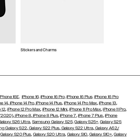
Stickers and Charms
Kaarthouders
iPhone 16E,
iPhone 16,
iPhone 16 Pro,
iPhone 16 Plus,
iPhone 16 Pro
,
,
,
,
ne 14
iPhone 14 Pro,
iPhone 14 Plus
iPhone 14 Pro Max
iPhone 13
,
,
,
,
,
 12
iPhone 12 Pro Max
iPhone 12 Mini
iPhone 11 Pro Max
iPhone 11 Pro
,
,
,
,
,
 (2020)
iPhone 8
iPhone 8 Plus
iPhone 7
iPhone 7 Plus
iPhone
,
Galaxy S26 Ultra
Samsung Galaxy S25,
Galaxy S25+,
Galaxy S25
,
,
,
g Galaxy S22
Galaxy S22 Plus
Galaxy S22 Ultra
Galaxy A52/
,
,
,
,
,
Galaxy S20 Plus
Galaxy S20 Ultra
Galaxy S10
Galaxy S10+
Galaxy