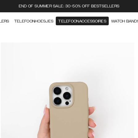
END OF SUMMER SALE: 30-50% OFF BESTSELLERS
LERS
TELEFOONHOESJES
TELEFOONACCESSOIRES
WATCH BAND