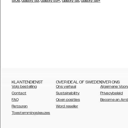
,
,
,
,
S10e
Galaxy S9
Galaxy S9+
Galaxy S8
Galaxy S8+
KLANTENDIENST
OVER IDEAL OF SWEDEN
OVER ONS
Volg bestelling
Ons verhaal
Algemene Voor
Contact
Sustainability
Privacybeleid
FAQ
Open posities
Become an Am
Retouren
Word reseller
AUSTRALIA
Toestemmingskeuzes
AUSTRIA