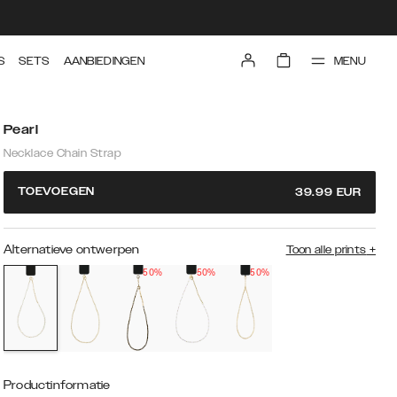
MENU
S
SETS
AANBIEDINGEN
Pearl
Necklace Chain Strap
TOEVOEGEN
39.99
EUR
Alternatieve ontwerpen
Toon alle prints
+
50%
50%
50%
Productinformatie