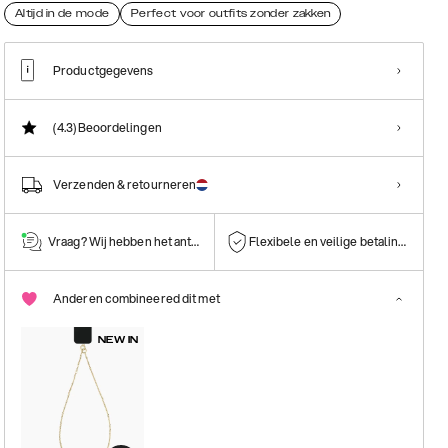
Altijd in de mode
Perfect voor outfits zonder zakken
Productgegevens
(4.3)
Beoordelingen
Verzenden & retourneren
Vraag? Wij hebben het antwoord!
Flexibele en veilige betalingen
Anderen combineered dit met
NEW IN