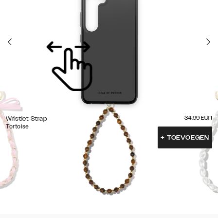
34.99
EUR
Wristlet Strap
Tortoise
+
TOEVOEGEN