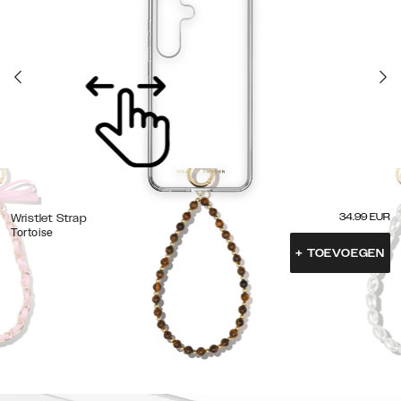
34.99
EUR
Wristlet Strap
Tortoise
+
TOEVOEGEN