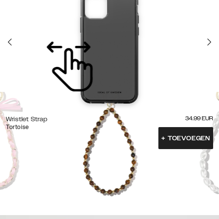
34.99
EUR
Wristlet Strap
Tortoise
+
TOEVOEGEN