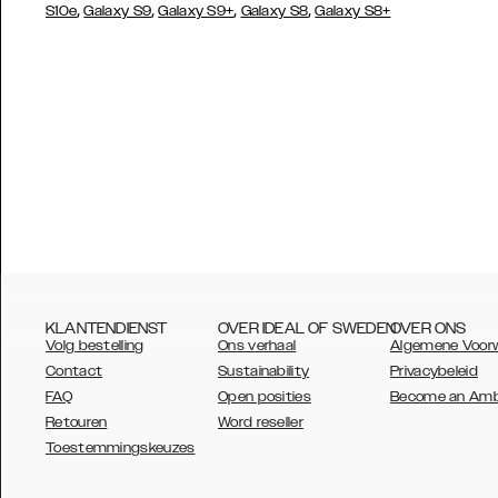
,
,
,
,
S10e
Galaxy S9
Galaxy S9+
Galaxy S8
Galaxy S8+
KLANTENDIENST
OVER IDEAL OF SWEDEN
OVER ONS
Volg bestelling
Ons verhaal
Algemene Voor
Contact
Sustainability
Privacybeleid
FAQ
Open posities
Become an Am
Retouren
Word reseller
AUSTRALIA
Toestemmingskeuzes
AUSTRIA