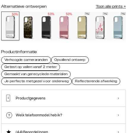
Alternatieve ontwerpen
Toon alle prints
+
50%
50%
50%
Productinformatie
Verhoogde cameraranden
Opvallend ontwerp
Getest op vallen vanaf 2 meter
Gemaakt van gerecyclede materialen
Je perfecte metgezel voor onderweg
Reflecterende afwerking
Productgegevens
Welk telefoonmodel heb ik?
(4.4)
Beoordelingen