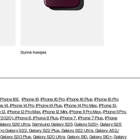
Dunne hoesjes
Portefeuille Hoes
iPhone 16E,
iPhone 16,
iPhone 16 Pro,
iPhone 16 Plus,
iPhone 16 Pro
,
,
,
,
ne 14
iPhone 14 Pro,
iPhone 14 Plus
iPhone 14 Pro Max
iPhone 13
,
,
,
,
,
 12
iPhone 12 Pro Max
iPhone 12 Mini
iPhone 11 Pro Max
iPhone 11 Pro
,
,
,
,
,
 (2020)
iPhone 8
iPhone 8 Plus
iPhone 7
iPhone 7 Plus
iPhone
,
Galaxy S26 Ultra
Samsung Galaxy S25,
Galaxy S25+,
Galaxy S25
,
,
,
g Galaxy S22
Galaxy S22 Plus
Galaxy S22 Ultra
Galaxy A52/
,
,
,
,
,
Galaxy S20 Plus
Galaxy S20 Ultra
Galaxy S10
Galaxy S10+
Galaxy