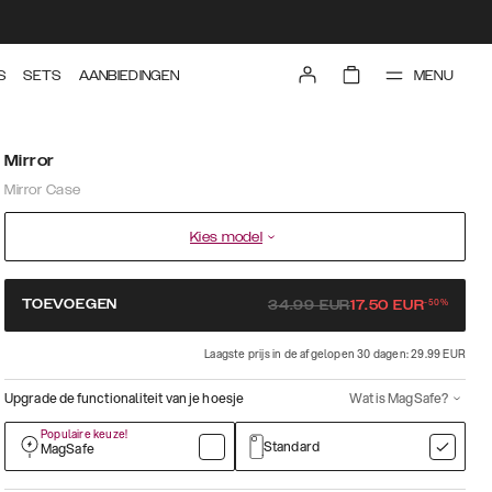
MENU
S
SETS
AANBIEDINGEN
Mirror
Mirror Case
Kies model
-
50
%
TOEVOEGEN
34.99
EUR
17.50
EUR
Laagste prijs in de afgelopen 30 dagen: 29.99 EUR
Upgrade de functionaliteit van je hoesje
Wat is MagSafe?
Populaire keuze!
Standard
MagSafe