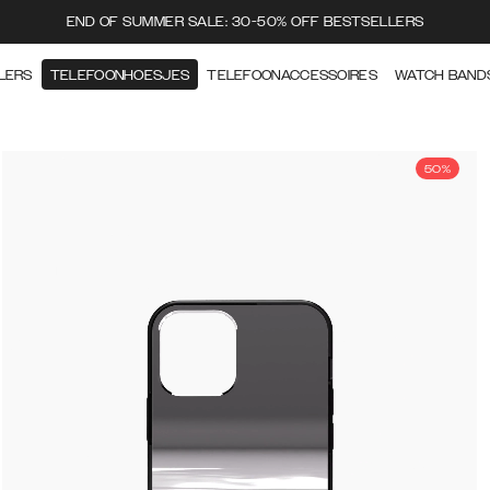
END OF SUMMER SALE: 30-50% OFF BESTSELLERS
LERS
TELEFOONHOESJES
TELEFOONACCESSOIRES
WATCH BAND
50%