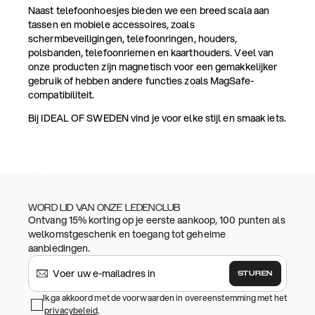
Naast telefoonhoesjes bieden we een breed scala aan
tassen en mobiele accessoires, zoals
schermbeveiligingen, telefoonringen, houders,
polsbanden, telefoonriemen en kaarthouders. Veel van
onze producten zijn magnetisch voor een gemakkelijker
gebruik of hebben andere functies zoals MagSafe-
compatibiliteit.
Bij IDEAL OF SWEDEN vind je voor elke stijl en smaak iets.
WORD LID VAN ONZE LEDENCLUB
Ontvang 15% korting op je eerste aankoop, 100 punten als
welkomstgeschenk en toegang tot geheime
aanbiedingen.
STUREN
Ik ga akkoord met de voorwaarden in overeenstemming met het
privacybeleid
.