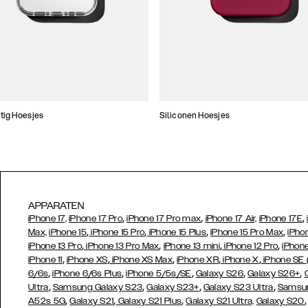
tig Hoesjes
Siliconen Hoesjes
APPARATEN
,
,
,
iPhone 17,
iPhone 17 Pro
iPhone 17 Pro max
iPhone 17 Air,
iPhone 17E
,
,
,
,
Max,
iPhone 15
iPhone 15 Pro
iPhone 15 Plus
iPhone 15 Pro Max
iPho
,
,
,
,
iPhone 13 Pro
iPhone 13 Pro Max
iPhone 13 mini
iPhone 12 Pro
iPhone
,
,
,
,
,
iPhone 11
iPhone XS
iPhone XS Max
iPhone XR
iPhone X
iPhone SE
,
,
,
,
,
6/6s
iPhone 6/6s Plus
iPhone 5/5s/SE
Galaxy S26
Galaxy S26+
,
,
,
,
Ultra
Samsung Galaxy S23
Galaxy S23+
Galaxy S23 Ultra
Samsun
,
,
,
A52s 5G
Galaxy S21
Galaxy S21 Plus
Galaxy S21 Ultra,
Galaxy S20