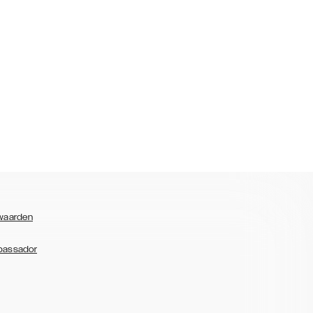
waarden
bassador