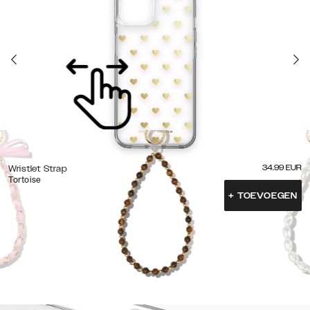
34.99
EUR
Wristlet Strap
Tortoise
+
TOEVOEGEN