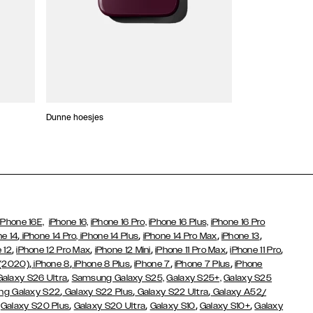
Dunne hoesjes
Portefeuille Hoes
iPhone 16E,
iPhone 16,
iPhone 16 Pro,
iPhone 16 Plus,
iPhone 16 Pro
,
,
,
,
ne 14
iPhone 14 Pro,
iPhone 14 Plus
iPhone 14 Pro Max
iPhone 13
,
,
,
,
,
 12
iPhone 12 Pro Max
iPhone 12 Mini
iPhone 11 Pro Max
iPhone 11 Pro
,
,
,
,
,
 (2020)
iPhone 8
iPhone 8 Plus
iPhone 7
iPhone 7 Plus
iPhone
,
Galaxy S26 Ultra
Samsung Galaxy S25,
Galaxy S25+,
Galaxy S25
,
,
,
g Galaxy S22
Galaxy S22 Plus
Galaxy S22 Ultra
Galaxy A52/
,
,
,
,
,
Galaxy S20 Plus
Galaxy S20 Ultra
Galaxy S10
Galaxy S10+
Galaxy