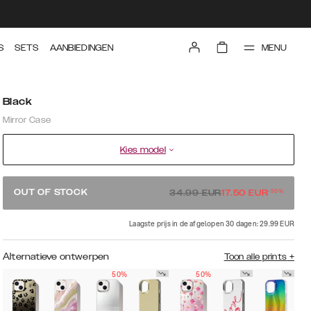
MENU
S
SETS
AANBIEDINGEN
Black
Mirror Case
Kies model
-
50
%
OUT OF STOCK
34.99
EUR
17.50
EUR
Laagste prijs in de afgelopen 30 dagen: 29.99 EUR
Alternatieve ontwerpen
Toon alle prints
+
50%
50%