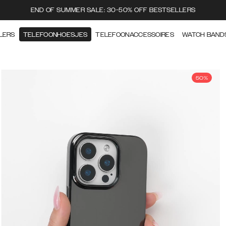
END OF SUMMER SALE: 30-50% OFF BESTSELLERS
LERS
TELEFOONHOESJES
TELEFOONACCESSOIRES
WATCH BAND
50%