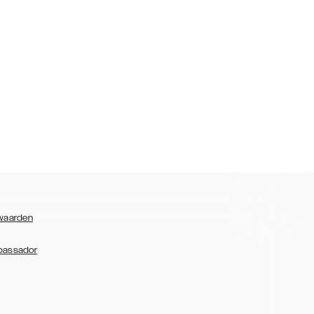
waarden
bassador