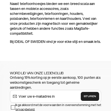
Naast telefoonhoesjes bieden we een breed scala aan
tassen en mobiele accessoires, zoals
schermbeveiligingen, telefoonringen, houders,
polsbanden, telefoonriemen en kaarthouders. Veel van
onze producten zijn magnetisch voor een gemakkelijker
gebruik of hebben andere functies zoals MagSafe-
compatibiliteit.
Bij IDEAL OF SWEDEN vind je voor elke stijl en smaak iets.
WORD LID VAN ONZE LEDENCLUB
Ontvang 15% korting op je eerste aankoop, 100 punten als
welkomstgeschenk en toegang tot geheime
aanbiedingen.
STUREN
Ik ga akkoord met de voorwaarden in overeenstemming met het
privacybeleid
.