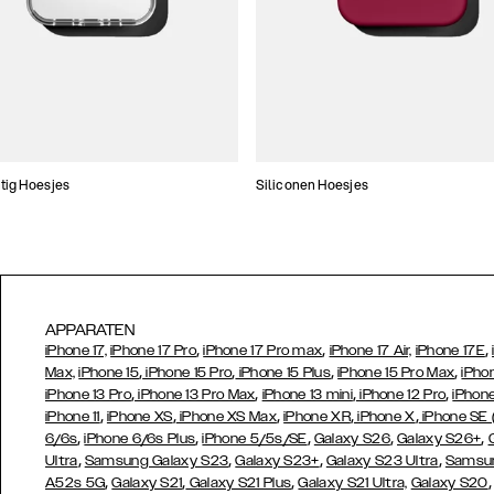
tig Hoesjes
Siliconen Hoesjes
APPARATEN
,
,
,
iPhone 17,
iPhone 17 Pro
iPhone 17 Pro max
iPhone 17 Air,
iPhone 17E
,
,
,
,
Max,
iPhone 15
iPhone 15 Pro
iPhone 15 Plus
iPhone 15 Pro Max
iPho
,
,
,
,
iPhone 13 Pro
iPhone 13 Pro Max
iPhone 13 mini
iPhone 12 Pro
iPhone
,
,
,
,
,
iPhone 11
iPhone XS
iPhone XS Max
iPhone XR
iPhone X
iPhone SE
,
,
,
,
,
6/6s
iPhone 6/6s Plus
iPhone 5/5s/SE
Galaxy S26
Galaxy S26+
,
,
,
,
Ultra
Samsung Galaxy S23
Galaxy S23+
Galaxy S23 Ultra
Samsun
,
,
,
A52s 5G
Galaxy S21
Galaxy S21 Plus
Galaxy S21 Ultra,
Galaxy S20