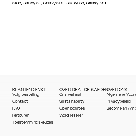
,
,
,
,
S10e
Galaxy S9
Galaxy S9+
Galaxy S8
Galaxy S8+
KLANTENDIENST
OVER IDEAL OF SWEDEN
OVER ONS
Volg bestelling
Ons verhaal
Algemene Voor
Contact
Sustainability
Privacybeleid
FAQ
Open posities
Become an Am
Retouren
Word reseller
AUSTRALIA
Toestemmingskeuzes
AUSTRIA