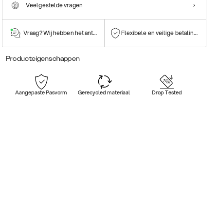
Veelgestelde vragen
Vraag? Wij hebben het antwoord!
Flexibele en veilige betalingen
Producteigenschappen
Aangepaste Pasvorm
Gerecycled materiaal
Drop Tested