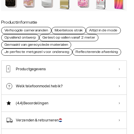
Productinformatie
Verhoogde cameraranden
Moeiteloos strak
Altijd in de mode
Opvallend ontwerp
Getest op vallen vanaf 2 meter
Gemaakt van gerecyclede materialen
Je perfecte metgezel voor onderweg
Reflecterende afwerking
Productgegevens
Welk telefoonmodel heb ik?
(4.4)
Beoordelingen
Verzenden & retourneren