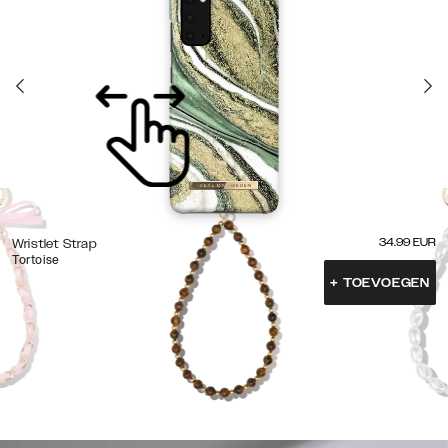
34.99
EUR
Wristlet Strap
Tortoise
+
TOEVOEGEN