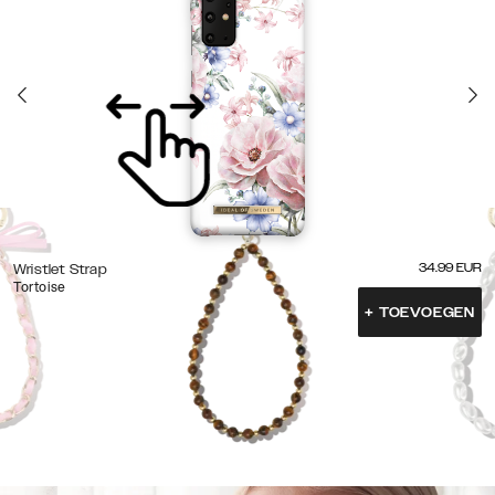
34.99
EUR
Wristlet Strap
Tortoise
+
TOEVOEGEN