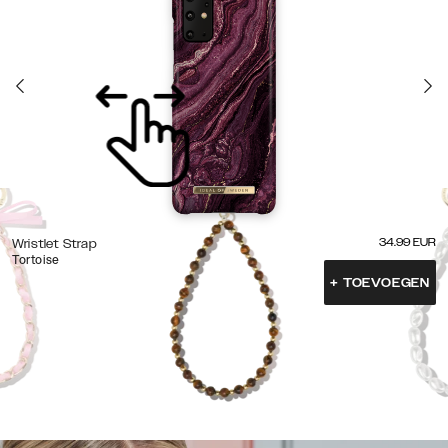
34.99
EUR
Wristlet Strap
Tortoise
+
TOEVOEGEN