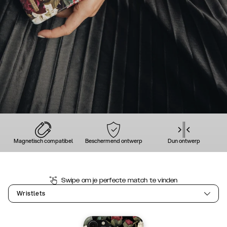
Magnetisch compatibel
Beschermend ontwerp
Dun ontwerp
Swipe om je perfecte match te vinden
Wristlets