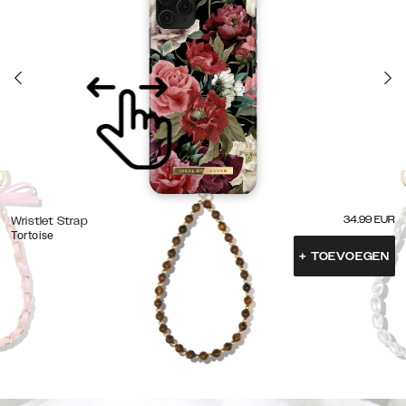
34.99
EUR
Wristlet Strap
Tortoise
+
TOEVOEGEN