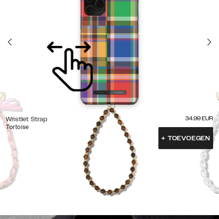
34.99
EUR
Wristlet Strap
Tortoise
+
TOEVOEGEN