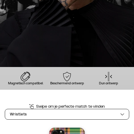
Magnetisch compatibel
Beschermend ontwerp
Dun ontwerp
Swipe om je perfecte match te vinden
Wristlets