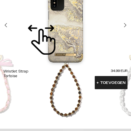
34.99
EUR
Wristlet Strap
Tortoise
+
TOEVOEGEN